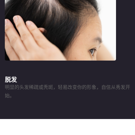
脱发
明显的头发稀疏或秃斑，轻易改变你的形象，自信从秀发开
始。