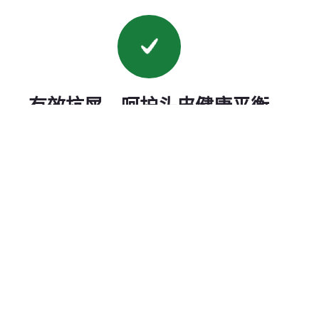
有效抗屑，呵护头皮健康平衡
银柠檬酸盐、吡罗克酮胺和益生菌，减少头皮屑、
细菌和异味，同时维持头皮微生态健康。