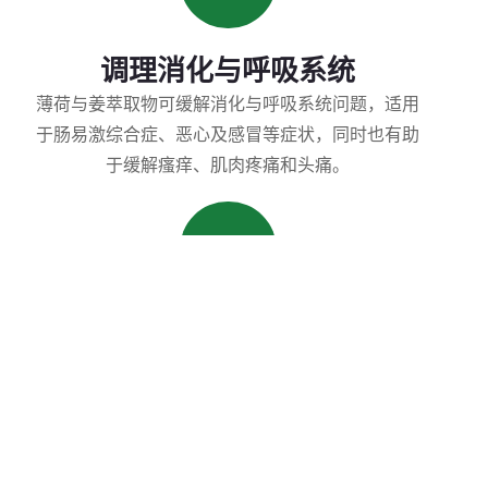
调理消化与呼吸系统
薄荷与姜萃取物可缓解消化与呼吸系统问题，适用
于肠易激综合症、恶心及感冒等症状，同时也有助
于缓解瘙痒、肌肉疼痛和头痛。
改善心情
薰衣草萃取物以其改善情绪、缓解压力以及促进皮
肤和头发健康的功效而闻名，包括缓解痤疮和促进
头发生长。